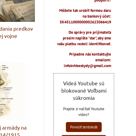
podporiť?
Môžete tak urobiť formou daru
na bankový účet:
SK4511000000002623066419
dania predkov
Do správy pre prijímateľa
ej vojne
prosím napíšte "dar", aby sme
vašu platbu vedeli identifikovať.
Prípadne nás kontaktujte
emailom:
infokvhbeskydy@gmail.com
Videá Youtube sú
blokované Voľbami
súkromia
Prajete si načítať Youtube
video?
j armády na
Povoliť tentokrát
914/1915