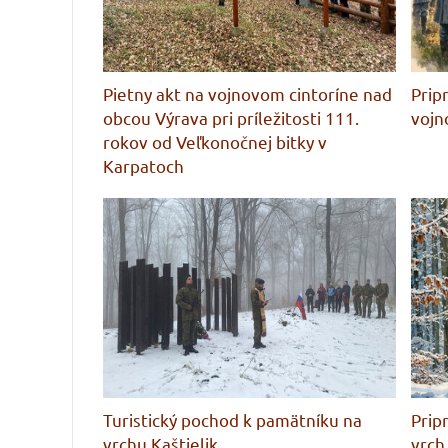
Pietny akt na vojnovom cintoríne nad
Prip
obcou Výrava pri príležitosti 111.
vojn
rokov od Veľkonočnej bitky v
Karpatoch
Turistický pochod k pamätníku na
Prip
vrchu Kaštielik
vrch