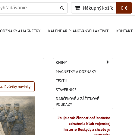
Nákupný košík
0 €
ODZNAKY A MAGNETKY
KALENDÁR PLÁNOVANÝCH AKTIVÍT
KONTAKT
KNIHY
MAGNETKY A ODZNAKY
TEXTIL
aziť všetky novinky
STAVEBNICE
DARČEKOVÉ A ZÁŽITKOVÉ
POUKAZY
Zaujala vás činnosť občianskeho
združenia Klub vojenskej
histórie Beskydy a chcete ju