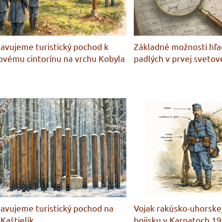
ravujeme turistický pochod k
Základné možnosti hľa
ovému cintorínu na vrchu Kobyla
padlých v prvej svetov
ravujeme turistický pochod na
Vojak rakúsko-uhorske
 Kaštielik
bojisku v Karpatoch 1