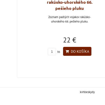
mínky c. a k.
rakúsko-uhorského 66.
třelce na první
pešieho pluku
tovou válku
Zoznam padlých vojakov rakúsko-
uhorského 66. pešieho pluku.
ky rakúsko-uhorského
lca Antonína Reichela.
16 €
22 €
DO KOŠÍKA
DO KOŠÍKA
ks
kvhbeskydy