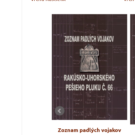
tem roztrhán:
Zoznam padlých vojakov