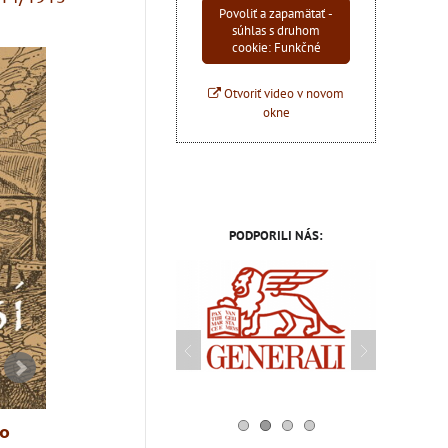
Povoliť a zapamätať -
súhlas s druhom
cookie: Funkčné
Otvoriť video v novom
okne
PODPORILI NÁS:
ho
Augustin Kliment - Moje
Slovensko a 