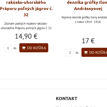
rakúsko-uhorského
denníka grófky Ilo
Práporu poľných jágrov č.
Andrássyovej
32
Vojnový denník grófky Ilony András
z rokov 1914 - 1918.
Zoznam padlých vojakov rakúsko-
uhorského Práporu poľných jágrov č. 32
14,90 €
17 €
DO KOŠÍKA
ks
DO KOŠÍK
ks
KONTAKT