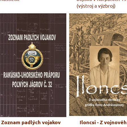
(výstroj a výzbroj)
Zoznam padlých vojakov
Iloncsi - Z vojnové