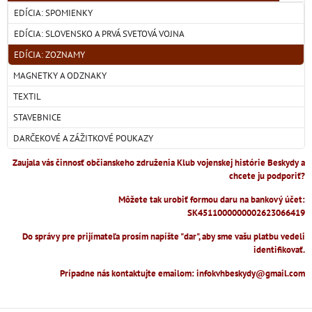
EDÍCIA: SPOMIENKY
EDÍCIA: SLOVENSKO A PRVÁ SVETOVÁ VOJNA
EDÍCIA: ZOZNAMY
MAGNETKY A ODZNAKY
TEXTIL
STAVEBNICE
DARČEKOVÉ A ZÁŽITKOVÉ POUKAZY
Zaujala vás činnosť občianskeho združenia Klub vojenskej histórie Beskydy a
chcete ju podporiť?
Môžete tak urobiť formou daru na bankový účet:
SK4511000000002623066419
Do správy pre prijímateľa prosím napíšte "dar", aby sme vašu platbu vedeli
identifikovať.
Prípadne nás kontaktujte emailom: infokvhbeskydy@gmail.com