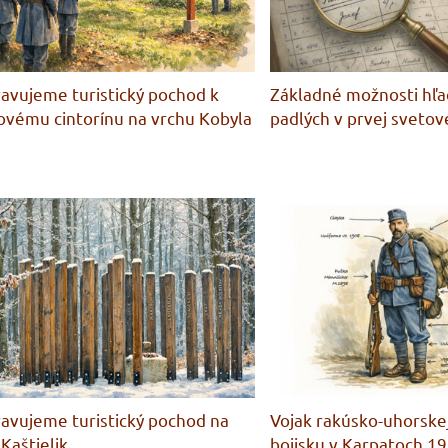
ravujeme turistický pochod k
Základné možnosti hľa
ovému cintorínu na vrchu Kobyla
padlých v prvej svetov
ravujeme turistický pochod na
Vojak rakúsko-uhorske
 Kaštielik
bojisku v Karpatoch 1