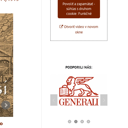
Povoliť a zapamätať -
súhlas s druhom
cookie: Funkčné
Otvoriť video v novom
okne
PODPORILI NÁS:
ho
Augustin Kliment - Moje
Slovensko a 