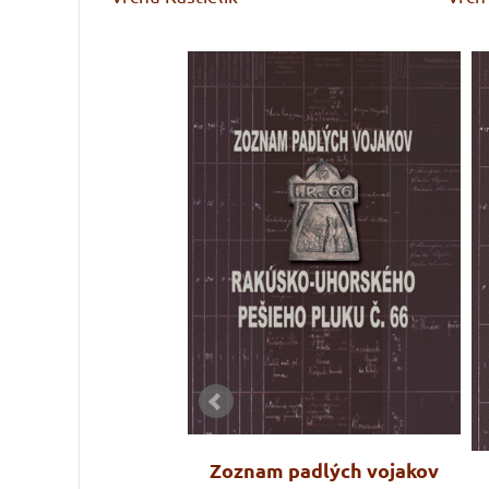
tem roztrhán:
Zoznam padlých vojakov