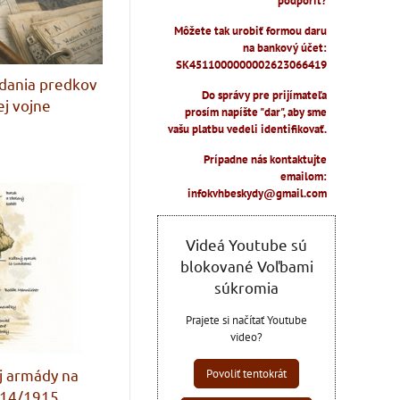
podporiť?
Môžete tak urobiť formou daru
na bankový účet:
SK4511000000002623066419
dania predkov
Do správy pre prijímateľa
ej vojne
prosím napíšte "dar", aby sme
vašu platbu vedeli identifikovať.
Prípadne nás kontaktujte
emailom:
infokvhbeskydy@gmail.com
Videá Youtube sú
blokované Voľbami
súkromia
Prajete si načítať Youtube
video?
j armády na
Povoliť tentokrát
914/1915