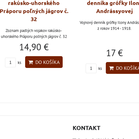
rakúsko-uhorského
denníka grófky Ilo
Práporu poľných jágrov č.
Andrássyovej
32
Vojnový denník grófky Ilony András
z rokov 1914 - 1918.
Zoznam padlých vojakov rakúsko-
uhorského Práporu poľných jágrov č. 32
14,90 €
17 €
DO KOŠÍKA
ks
DO KOŠÍK
ks
KONTAKT