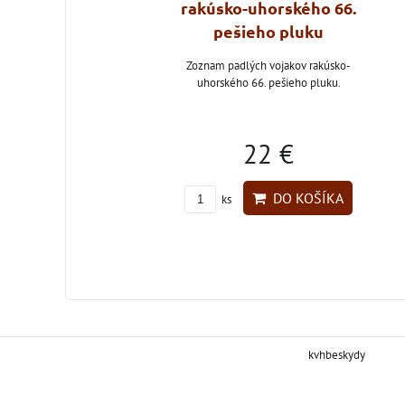
mínky c. a k.
rakúsko-uhorského 66.
třelce na první
pešieho pluku
tovou válku
Zoznam padlých vojakov rakúsko-
uhorského 66. pešieho pluku.
ky rakúsko-uhorského
lca Antonína Reichela.
16 €
22 €
DO KOŠÍKA
DO KOŠÍKA
ks
kvhbeskydy