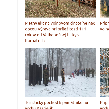
Pietny akt na vojnovom cintoríne nad
Prip
obcou Výrava pri príležitosti 111.
vojn
rokov od Veľkonočnej bitky v
Karpatoch
Turistický pochod k pamätníku na
Prip
vrchu Kaštielik
vrch