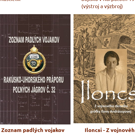
(výstroj a výzbroj)
Zoznam padlých vojakov
Iloncsi - Z vojnové