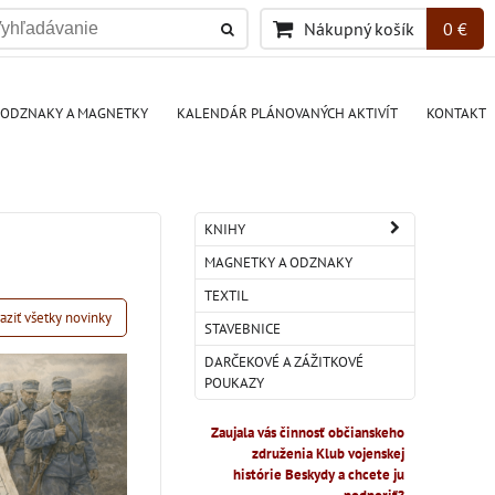
Nákupný košík
0 €
ODZNAKY A MAGNETKY
KALENDÁR PLÁNOVANÝCH AKTIVÍT
KONTAKT
KNIHY
MAGNETKY A ODZNAKY
TEXTIL
aziť všetky novinky
STAVEBNICE
DARČEKOVÉ A ZÁŽITKOVÉ
POUKAZY
Zaujala vás činnosť občianskeho
združenia Klub vojenskej
histórie Beskydy a chcete ju