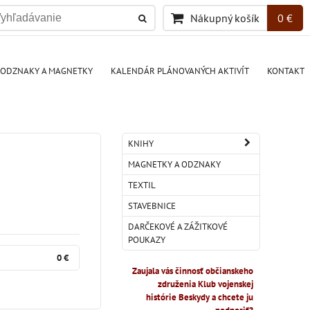
Nákupný košík
0 €
ODZNAKY A MAGNETKY
KALENDÁR PLÁNOVANÝCH AKTIVÍT
KONTAKT
KNIHY
MAGNETKY A ODZNAKY
TEXTIL
STAVEBNICE
DARČEKOVÉ A ZÁŽITKOVÉ
POUKAZY
0 €
Zaujala vás činnosť občianskeho
združenia Klub vojenskej
histórie Beskydy a chcete ju