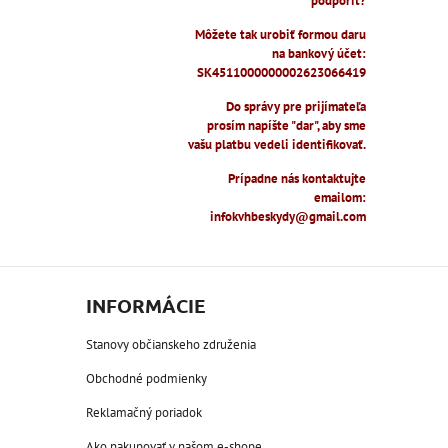
podporiť?
Môžete tak urobiť formou daru
na bankový účet:
SK4511000000002623066419
Do správy pre prijímateľa
prosím napíšte "dar", aby sme
vašu platbu vedeli identifikovať.
Prípadne nás kontaktujte
emailom:
infokvhbeskydy@gmail.com
INFORMÁCIE
Stanovy občianskeho združenia
Obchodné podmienky
Reklamačný poriadok
Ako nakupovať v našom e-shope