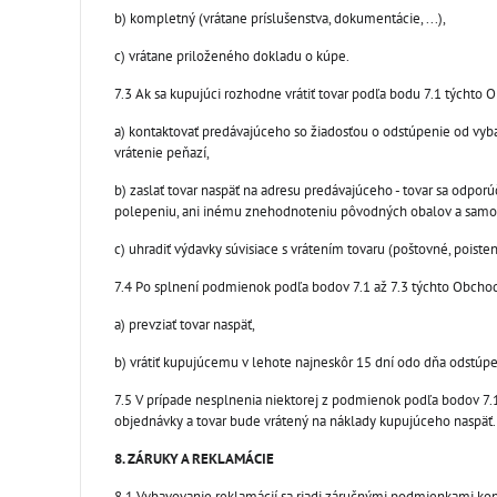
b) kompletný (vrátane príslušenstva, dokumentácie, ...),
c) vrátane priloženého dokladu o kúpe.
7.3 Ak sa kupujúci rozhodne vrátiť tovar podľa bodu 7.1 týchto
a) kontaktovať predávajúceho so žiadosťou o odstúpenie od vybav
vrátenie peňazí,
b) zaslať tovar naspäť na adresu predávajúceho - tovar sa odpor
polepeniu, ani inému znehodnoteniu pôvodných obalov a samotné
c) uhradiť výdavky súvisiace s vrátením tovaru (poštovné, poistenie
7.4 Po splnení podmienok podľa bodov 7.1 až 7.3 týchto Obcho
a) prevziať tovar naspäť,
b) vrátiť kupujúcemu v lehote najneskôr 15 dní odo dňa odstúp
7.5 V prípade nesplnenia niektorej z podmienok podľa bodov 7
objednávky a tovar bude vrátený na náklady kupujúceho naspäť.
8. ZÁRUKY A REKLAMÁCIE
8.1 Vybavovanie reklamácií sa riadi záručnými podmienkami k