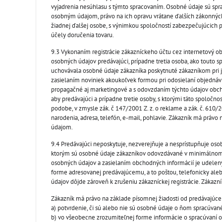
vyjadrenia nesúhlasu s týmto spracovaním. Osobné údaje sú sprac
osobným údajom, právo na ich opravu vrátane ďalších zákonných
žiadnej ďalšej osobe, s výnimkou spoločností zabezpečujúcich
účely doručenia tovaru.
9.3 Vykonaním registrácie zákazníckeho účtu cez internetový o
osobných údajov predávajúci, prípadne tretia osoba, ako touto 
uchovávala osobné údaje zákazníka poskytnuté zákazníkom pri jeh
zasielaním noviniek akoukoľvek formou pri odosielaní objednáv
propagačné aj marketingové a s odovzdaním týchto údajov obch
aby predávajúci a prípadne tretie osoby, s ktorými táto spoločn
podobe, v zmysle zák. č 147/2001 Z. z. o reklame a zák. č. 610/
narodenia, adresa, telefón, e-mail, pohlavie. Zákazník má právo
údajom.
9.4 Predávajúci neposkytuje, nezverejňuje a nesprístupňuje oso
ktorým sú osobné údaje zákazníkov odovzdávané v minimálnom 
osobných údajov a zasielaním obchodných informácií je udelen
forme adresovanej predávajúcemu, a to poštou, telefonicky al
údajov dôjde zároveň k zrušeniu zákazníckej registrácie. Zákazn
Zákazník má právo na základe písomnej žiadosti od predávajúce
a) potvrdenie, či sú alebo nie sú osobné údaje o ňom spracúvan
b) vo všeobecne zrozumiteľnej forme informácie o spracúvaní os