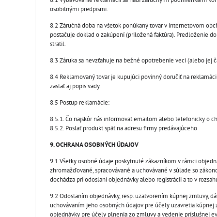
osobitnými predpismi.
8.2 Záručná doba na všetok ponúkaný tovar v internetovom obc
postačuje doklad o zakúpení (priložená faktúra). Predloženie dok
stratil.
8.3 Záruka sa nevzťahuje na bežné opotrebenie veci (alebo jej 
8.4 Reklamovaný tovar je kupujúci povinný doručiť na reklamáciu
zaslať aj popis vady.
8.5 Postup reklamácie:
8.5.1. Čo najskôr nás informovať emailom alebo telefonicky o c
8.5.2. Poslať produkt späť na adresu firmy predávajúceho
9. OCHRANA OSOBNÝCH ÚDAJOV
9.1 Všetky osobné údaje poskytnuté zákazníkom v rámci objedn
zhromažďované, spracovávané a uchovávané v súlade so zákonom
dochádza pri odoslaní objednávky alebo registrácii a to v rozsa
9.2 Odoslaním objednávky, resp. uzatvorením kúpnej zmluvy, dá
uchovávaním jeho osobných údajov pre účely uzavretia kúpnej 
objednávky pre účely plnenia zo zmluvy a vedenie príslušnej evi