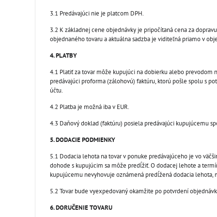
3.1 Predávajúci nie je platcom DPH.
3.2 K základnej cene objednávky je pripočítaná cena za dopravu
objednaného tovaru a aktuálna sadzba je viditeľná priamo v obj
4. PLATBY
4.1 Platiť za tovar môže kupujúci na dobierku alebo prevodom n
predávajúci proforma (zálohovú) faktúru, ktorú pošle spolu s 
účtu.
4.2 Platba je možná iba v EUR.
4.3 Daňový doklad (faktúru) posiela predávajúci kupujúcemu sp
5. DODACIE PODMIENKY
5.1 Dodacia lehota na tovar v ponuke predávajúceho je vo väčš
dohode s kupujúcim sa môže predĺžiť. O dodacej lehote a termí
kupujúcemu nevyhovuje oznámená predĺžená dodacia lehota, 
5.2 Tovar bude vyexpedovaný okamžite po potvrdení objednávk
6. DORUČENIE TOVARU