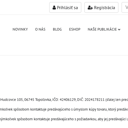
Prihlásiť sa
Registrácia
NOVINKY
O NÁS
BLOG
ESHOP
NAŠE PUBLIKÁCIE
y, Hudcovce 105, 06745 Topoľovka, IČO: 42406129, DIČ: 2024178211 (ďalej len pred
kýmkoľvek spôsobom kontaktuje predávajúceho s úmyslom kúpy tovaru, ktorý predáv
akýmkoľvek spôsobom kontaktuje predávajúceho s požiadavkou, aby jej predávajúci za