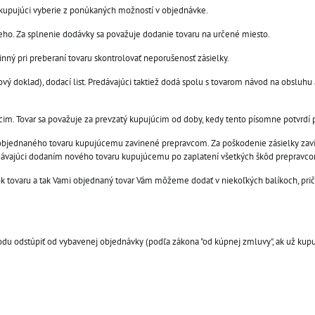
 kupujúci vyberie z ponúkaných možností v objednávke.
ho. Za splnenie dodávky sa považuje dodanie tovaru na určené miesto.
nný pri preberaní tovaru skontrolovať neporušenosť zásielky.
 doklad), dodací list. Predávajúci taktiež dodá spolu s tovarom návod na obsluhu a
cim. Tovar sa považuje za prevzatý kupujúcim od doby, kedy tento písomne potvrdí p
 objednaného tovaru kupujúcemu zavinené prepravcom. Za poškodenie zásielky za
edávajúci dodaním nového tovaru kupujúcemu po zaplatení všetkých škôd prepravc
ok tovaru a tak Vami objednaný tovar Vám môžeme dodať v niekoľkých balíkoch, pr
du odstúpiť od vybavenej objednávky (podľa zákona "od kúpnej zmluvy", ak už kupuj