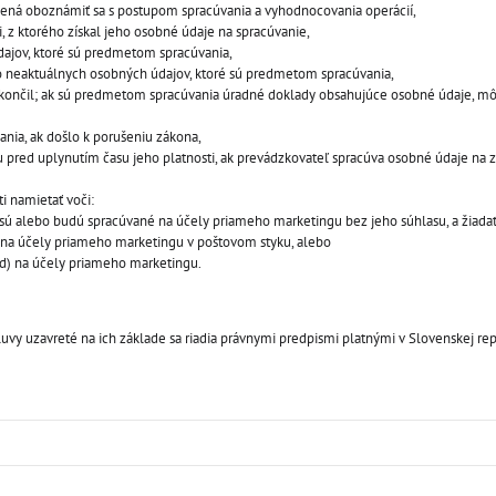
nená oboznámiť sa s postupom spracúvania a vyhodnocovania operácií,
, z ktorého získal jeho osobné údaje na spracúvanie,
ajov, ktoré sú predmetom spracúvania,
bo neaktuálnych osobných údajov, ktoré sú predmetom spracúvania,
a skončil; ak sú predmetom spracúvania úradné doklady obsahujúce osobné údaje, mô
ania, ak došlo k porušeniu zákona,
 pred uplynutím času jeho platnosti, ak prevádzkovateľ spracúva osobné údaje na 
i namietať voči:
sú alebo budú spracúvané na účely priameho marketingu bez jeho súhlasu, a žiadať 
) na účely priameho marketingu v poštovom styku, alebo
 d) na účely priameho marketingu.
 uzavreté na ich základe sa riadia právnymi predpismi platnými v Slovenskej rep