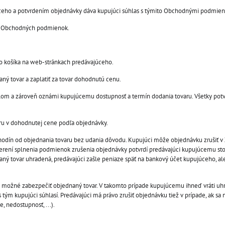
ceho a potvrdením objednávky dáva kupujúci súhlas s týmito Obchodnými podmien
ch Obchodných podmienok.
o košíka na web-stránkach predávajúceho.
ný tovar a zaplatiť za tovar dohodnutú cenu.
lom a zároveň oznámi kupujúcemu dostupnosť a termín dodania tovaru. Všetky pot
aru v dohodnutej cene podľa objednávky.
odín od objednania tovaru bez udania dôvodu. Kupujúci môže objednávku zrušiť v Z
erení splnenia podmienok zrušenia objednávky potvrdí predávajúci kupujúcemu st
aný tovar uhradená, predávajúci zašle peniaze späť na bankový účet kupujúceho, al
 je možné zabezpečiť objednaný tovar. V takomto prípade kupujúcemu ihneď vráti u
s tým kupujúci súhlasí. Predávajúci má právo zrušiť objednávku tiež v prípade, ak s
 nedostupnosť, ...).