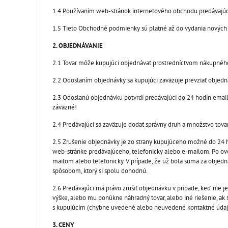
1.4 Používaním web-stránok internetového obchodu predávajú
1.5 Tieto Obchodné podmienky sú platné až do vydania nový
2. OBJEDNÁVANIE
2.1 Tovar môže kupujúci objednávať prostredníctvom nákupnéh
2.2 Odoslaním objednávky sa kupujúci zaväzuje prevziať objedna
2.3 Odoslanú objednávku potvrdí predávajúci do 24 hodín emai
záväzné!
2.4 Predávajúci sa zaväzuje dodať správny druh a množstvo tov
2.5 Zrušenie objednávky je zo strany kupujúceho možné do 24 h
web-stránke predávajúceho, telefonicky alebo e-mailom. Po ov
mailom alebo telefonicky. V prípade, že už bola suma za objedn
spôsobom, ktorý si spolu dohodnú.
2.6 Predávajúci má právo zrušiť objednávku v prípade, keď nie
výške, alebo mu ponúkne náhradný tovar, alebo iné riešenie, ak 
s kupujúcim (chybne uvedené alebo neuvedené kontaktné údaje,
3. CENY