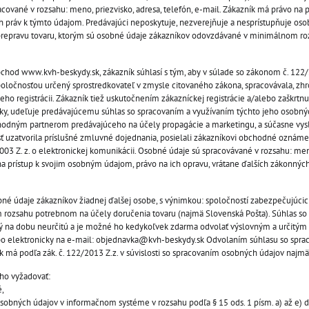
ované v rozsahu: meno, priezvisko, adresa, telefón, e-mail. Zákazník má právo na p
 práv k týmto údajom. Predávajúci neposkytuje, nezverejňuje a nesprístupňuje os
 prepravu tovaru, ktorým sú osobné údaje zákazníkov odovzdávané v minimálnom r
bchod www.kvh-beskydy.sk, zákazník súhlasí s tým, aby v súlade so zákonom č. 122/
spoločnosťou určený sprostredkovateľ v zmysle citovaného zákona, spracovávala, z
o registrácii. Zákazník tiež uskutočnením zákazníckej registrácie a/alebo zaškrtn
ky, udeľuje predávajúcemu súhlas so spracovaním a využívaním týchto jeho osobný
odným partnerom predávajúceho na účely propagácie a marketingu, a súčasne vysl
osť uzatvorila príslušné zmluvné dojednania, posielali zákazníkovi obchodné oznáme
2003 Z. z. o elektronickej komunikácii. Osobné údaje sú spracovávané v rozsahu: me
 na prístup k svojim osobným údajom, právo na ich opravu, vrátane ďalších zákonnýc
bné údaje zákazníkov žiadnej ďalšej osobe, s výnimkou: spoločností zabezpečujúcic
rozsahu potrebnom na účely doručenia tovaru (najmä Slovenská Pošta). Súhlas so
ý na dobu neurčitú a je možné ho kedykoľvek zdarma odvolať výslovným a určitým
ebo elektronicky na e-mail: objednavka@kvh-beskydy.sk Odvolaním súhlasu so spr
ík má podľa zák. č. 122/2013 Z.z. v súvislosti so spracovaním osobných údajov najm
ho vyžadovať:
é,
obných údajov v informačnom systéme v rozsahu podľa § 15 ods. 1 písm. a) až e) dr