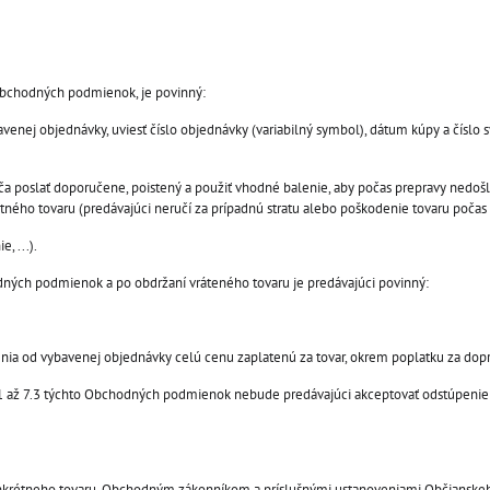
 Obchodných podmienok, je povinný:
enej objednávky, uviesť číslo objednávky (variabilný symbol), dátum kúpy a číslo 
úča poslať doporučene, poistený a použiť vhodné balenie, aby počas prepravy nedošl
ho tovaru (predávajúci neručí za prípadnú stratu alebo poškodenie tovaru počas 
, ...).
dných podmienok a po obdržaní vráteného tovaru je predávajúci povinný:
enia od vybavenej objednávky celú cenu zaplatenú za tovar, okrem poplatku za dop
.1 až 7.3 týchto Obchodných podmienok nebude predávajúci akceptovať odstúpenie
onkrétneho tovaru, Obchodným zákonníkom a príslušnými ustanoveniami Občianske