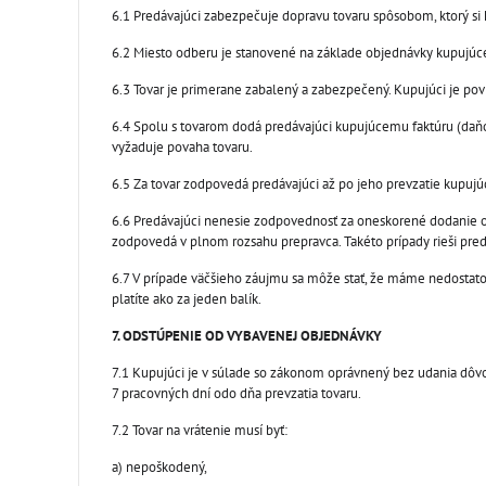
6.1 Predávajúci zabezpečuje dopravu tovaru spôsobom, ktorý si
6.2 Miesto odberu je stanovené na základe objednávky kupujúce
6.3 Tovar je primerane zabalený a zabezpečený. Kupujúci je povi
6.4 Spolu s tovarom dodá predávajúci kupujúcemu faktúru (daňový
vyžaduje povaha tovaru.
6.5 Za tovar zodpovedá predávajúci až po jeho prevzatie kupujú
6.6 Predávajúci nenesie zodpovednosť za oneskorené dodanie
zodpovedá v plnom rozsahu prepravca. Takéto prípady rieši pr
6.7 V prípade väčšieho záujmu sa môže stať, že máme nedostat
platíte ako za jeden balík.
7. ODSTÚPENIE OD VYBAVENEJ OBJEDNÁVKY
7.1 Kupujúci je v súlade so zákonom oprávnený bez udania dôvo
7 pracovných dní odo dňa prevzatia tovaru.
7.2 Tovar na vrátenie musí byť:
a) nepoškodený,