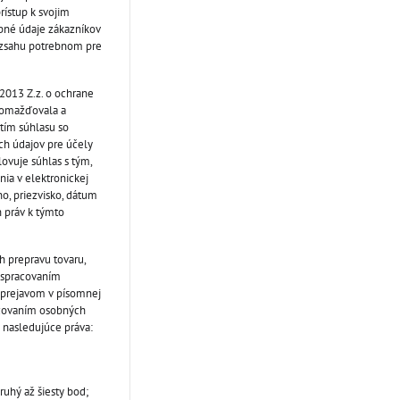
rístup k svojim
obné údaje zákazníkov
ozsahu potrebnom pre
2013 Z.z. o ochrane
hromažďovala a
utím súhlasu so
ch údajov pre účely
ovuje súhlas s tým,
nia v elektronickej
no, priezvisko, dátum
h práv k týmto
h prepravu tovaru,
 spracovaním
 prejavom v písomnej
acovaním osobných
ä nasledujúce práva:
uhý až šiesty bod;