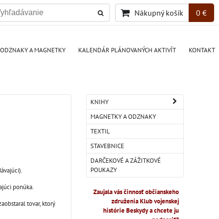
Nákupný košík
0 €
ODZNAKY A MAGNETKY
KALENDÁR PLÁNOVANÝCH AKTIVÍT
KONTAKT
KNIHY
MAGNETKY A ODZNAKY
TEXTIL
STAVEBNICE
DARČEKOVÉ A ZÁŽITKOVÉ
POUKAZY
ávajúci).
ajúci ponúka.
Zaujala vás činnosť občianskeho
združenia Klub vojenskej
obstaral tovar, ktorý
histórie Beskydy a chcete ju