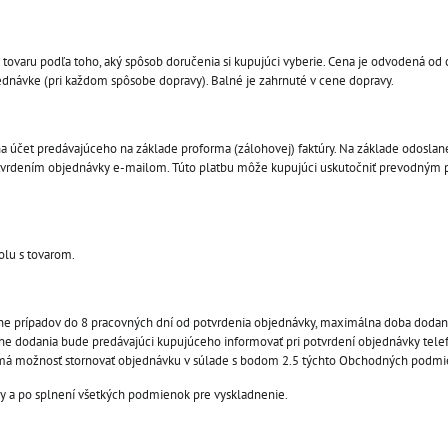
 tovaru podľa toho, aký spôsob doručenia si kupujúci vyberie. Cena je odvodená od
ednávke (pri každom spôsobe dopravy). Balné je zahrnuté v cene dopravy.
a účet predávajúceho na základe proforma (zálohovej) faktúry. Na základe odoslan
potvrdením objednávky e-mailom. Túto platbu môže kupujúci uskutočniť prevodným 
olu s tovarom.
ine prípadov do 8 pracovných dní od potvrdenia objednávky, maximálna doba dodani
ne dodania bude predávajúci kupujúceho informovať pri potvrdení objednávky telef
má možnosť stornovať objednávku v súlade s bodom 2.5 týchto Obchodných podm
y a po splnení všetkých podmienok pre vyskladnenie.