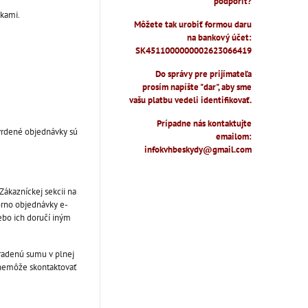
podporiť?
kami.
Môžete tak urobiť formou daru
na bankový účet:
SK4511000000002623066419
Do správy pre prijímateľa
prosím napíšte "dar", aby sme
vašu platbu vedeli identifikovať.
Prípadne nás kontaktujte
vrdené objednávky sú
emailom:
infokvhbeskydy@gmail.com
ákazníckej sekcii na
orno objednávky e-
ebo ich doručí iným
hradenú sumu v plnej
a nemôže skontaktovať