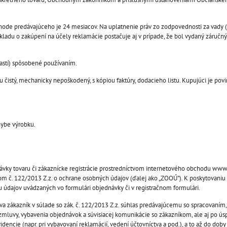
hode predávajúceho je 24 mesiacov. Na uplatnenie práv zo zodpovednosti za vady 
ladu o zakúpení na účely reklamácie postačuje aj v prípade, že bol vydaný záručný l
častí) spôsobené používaním.
 čistý, mechanicky nepoškodený, s kópiou faktúry, dodacieho listu. Kupujúci je pov
hybe výrobku.
ávky tovaru či zákaznícke registrácie prostredníctvom internetového obchodu www
 č. 122/2013 Z.z. o ochrane osobných údajov (ďalej ako „ZOOÚ"). K poskytovaniu
hu údajov uvádzaných vo formulári objednávky či v registračnom formulári.
va zákazník v súlade so zák. č. 122/2013 Z.z. súhlas predávajúcemu so spracovaní
zmluvy, vybavenia objednávok a súvisiacej komunikácie so zákazníkom, ale aj po 
dencie (napr. pri vybavovaní reklamácií, vedení účtovníctva a pod.), a to až do do