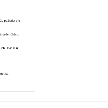
že požiadať o ich
základe súhlasu
ich likvidáciu,
ublike.