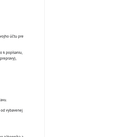
svojho účtu pre
o k popísaniu,
prepravy),
ravu.
 od vybavenej
ho zákonníka a