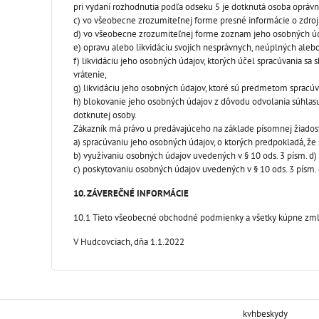
pri vydaní rozhodnutia podľa odseku 5 je dotknutá osoba opráv
c) vo všeobecne zrozumiteľnej forme presné informácie o zdroji
d) vo všeobecne zrozumiteľnej forme zoznam jeho osobných úd
e) opravu alebo likvidáciu svojich nesprávnych, neúplných ale
f) likvidáciu jeho osobných údajov, ktorých účel spracúvania s
vrátenie,
g) likvidáciu jeho osobných údajov, ktoré sú predmetom spracúv
h) blokovanie jeho osobných údajov z dôvodu odvolania súhlasu
dotknutej osoby.
Zákazník má právo u predávajúceho na základe písomnej žiadost
a) spracúvaniu jeho osobných údajov, o ktorých predpokladá, že 
b) využívaniu osobných údajov uvedených v § 10 ods. 3 písm. d
c) poskytovaniu osobných údajov uvedených v § 10 ods. 3 písm.
10. ZÁVEREČNÉ INFORMÁCIE
10.1 Tieto všeobecné obchodné podmienky a všetky kúpne zmluvy
V Hudcovciach, dňa 1.1.2022
kvhbeskydy