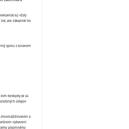
(reklamáciu) vždy
ist, ale zákazník ho
inný spolu s tovarom
.kvh-beskydy.sk sú
 osobných údajov
m, zhromažďovaním a
úspešnom vybavení
by jeho písomného