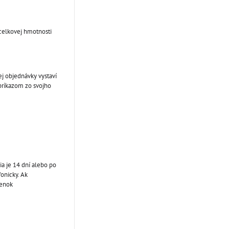
 celkovej hmotnosti
ej objednávky vystaví
príkazom zo svojho
a je 14 dní alebo po
onicky. Ak
ienok