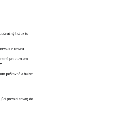
 záručný list ak to
revzatie tovaru.
vinené prepravcom
om.
ičom poštovné a balné
úci prevzal tovar) do