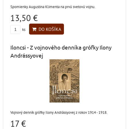
Spomienky Augustina Klimenta na prvú svetovú vojnu.
13,50 €
DO KOŠÍKA
ks
Iloncsi - Z vojnového denníka grófky Ilony
Andrássyovej
Vojnový denník grófky Ilony Andrássyovej z rokov 1914 - 1918.
17 €