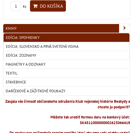
DO KOŠÍKA
ks
KNIHY
EDÍCIA: SPOMIENKY
EDÍCIA: SLOVENSKO A PRVÁ SVETOVÁ VOJNA
EDÍCIA: ZOZNAMY
MAGNETKY A ODZNAKY
TEXTIL
STAVEBNICE
DARČEKOVÉ A ZÁŽITKOVÉ POUKAZY
Zaujala vás činnosť občianskeho združenia Klub vojenskej histórie Beskydy a
chcete ju podporiť?
Môžete tak urobiť formou daru na bankový účet:
SK4511000000002623066419
Do správy pre prijímateľa prosím napíšte "dar", aby sme vašu platbu vedeli