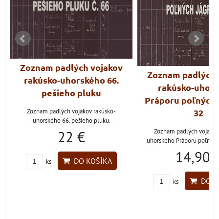
Zoznam padlých vojakov
Zoznam padlých 
rakúsko-uhorského 66.
rakúsko-uhor
pešieho pluku
Práporu poľných j
Zoznam padlých vojakov rakúsko-
32
uhorského 66. pešieho pluku.
Zoznam padlých vojakov
22 €
uhorského Práporu poľných 
14,90 
DO KOŠÍKA
ks
DO K
ks