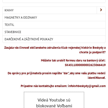
KNIHY
MAGNETKY A ODZNAKY
TEXTIL
STAVEBNICE
DARČEKOVÉ A ZÁŽITKOVÉ POUKAZY
Zaujala vás činnosť občianskeho združenia Klub vojenskej histórie Beskydy a
chcete ju podporiť?
Môžete tak urobiť formou daru na bankový účet:
SK4511000000002623066419
Do správy pre prijímateľa prosím napíšte "dar", aby sme vašu platbu vedeli
identifikovať.
Prípadne nás kontaktujte emailom: infokvhbeskydy@gmail.com
Videá Youtube sú
blokované Voľbami