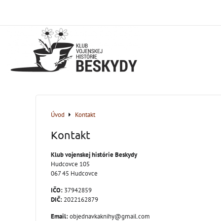
Úvod
Kontakt
Kontakt
Klub vojenskej histórie Beskydy
Hudcovce 105
067 45 Hudcovce
IČO:
37942859
DIČ:
2022162879
Email:
objednavkaknihy@gmail.com