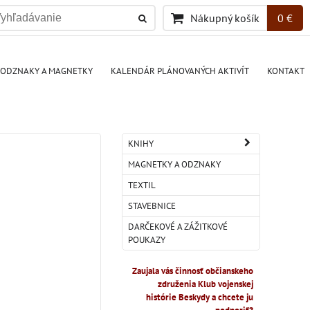
Nákupný košík
0 €
ODZNAKY A MAGNETKY
KALENDÁR PLÁNOVANÝCH AKTIVÍT
KONTAKT
KNIHY
MAGNETKY A ODZNAKY
TEXTIL
STAVEBNICE
DARČEKOVÉ A ZÁŽITKOVÉ
POUKAZY
Zaujala vás činnosť občianskeho
združenia Klub vojenskej
histórie Beskydy a chcete ju