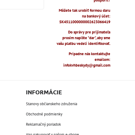
podporiť?
Môžete tak urobiť formou daru
na bankový účet:
SK4511000000002623066419
Do správy pre prijímateľa
prosím napíšte "dar", aby sme
vašu platbu vedeli identifikovať.
Prípadne nás kontaktujte
emailom:
infokvhbeskydy@gmail.com
INFORMÁCIE
Stanovy občianskeho združenia
Obchodné podmienky
Reklamačný poriadok
Ako nakupovať v našom e-shope