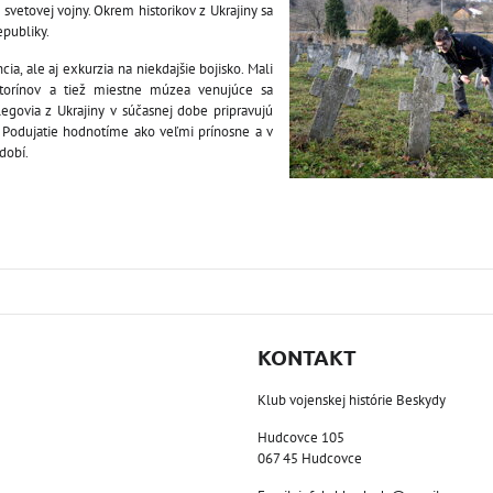
svetovej vojny. Okrem historikov z Ukrajiny sa
epubliky.
a, ale aj exkurzia na niekdajšie bojisko. Mali
ntorínov a tiež miestne múzea venujúce sa
legovia z Ukrajiny v súčasnej dobe pripravujú
. Podujatie hodnotíme ako veľmi prínosne a v
dobí.
KONTAKT
Klub vojenskej histórie Beskydy
Hudcovce 105
067 45 Hudcovce