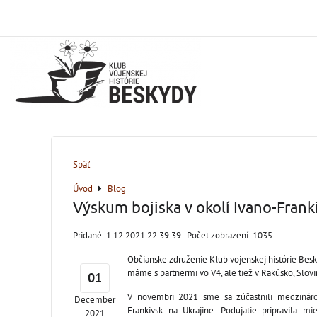
Späť
Úvod
Blog
Výskum bojiska v okolí Ivano-Frank
Pridané: 1.12.2021 22:39:39
Počet zobrazení: 1035
Občianske združenie Klub vojenskej histórie Besk
máme s partnermi vo V4, ale tiež v Rakúsko, Slovi
01
V novembri 2021 sme sa zúčastnili medzináro
December
Frankivsk na Ukrajine. Podujatie pripravila mi
2021