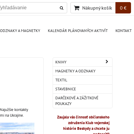
Nákupný košík
0 €
ODZNAKY A MAGNETKY
KALENDÁR PLÁNOVANÝCH AKTIVÍT
KONTAKT
KNIHY
MAGNETKY A ODZNAKY
TEXTIL
STAVEBNICE
DARČEKOVÉ A ZÁŽITKOVÉ
POUKAZY
 Najužšie kontakty
mi na Ukrajine.
Zaujala vás činnosť občianskeho
združenia Klub vojenskej
histórie Beskydy a chcete ju