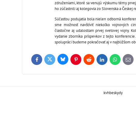
združeniami, ktoré sa venujú výskumu témy prvej 
ho zúčastnili aj kolegovia zo Slovenska a Českej r
Súčasťou podujatia bola nielen odborná konferenci
sme možnosť navštíviť niekoľko vojnových ci
čiastočne aj udalostiam prvej svetovej vojny. Ko
vydanie zborníka príspevkov z tejto konferencie
spolupráci budeme pokračovať aj v najbližšom ob
Bluesky
Twitter
Facebook
Pinterest
Reddit
LinkedIn
WhatsApp
E-
mail
kvhbeskydy