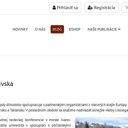
Prihlásiť sa
Registrácia
NOVINKY
O NÁS
BLOG
ESHOP
NAŠE PUBLIKÁCIE
ivska
ydy dlhodobo spolupracuje s partnerskými organizáciami z viacerých krajín Európy.
nsku a Taliansku. V poslednom období sa snažíme nadviazať silnejšie väzby s kolega
dnej vedeckej konferencie v meste Ivano-
estna univerzita v spolupráci s občianskými