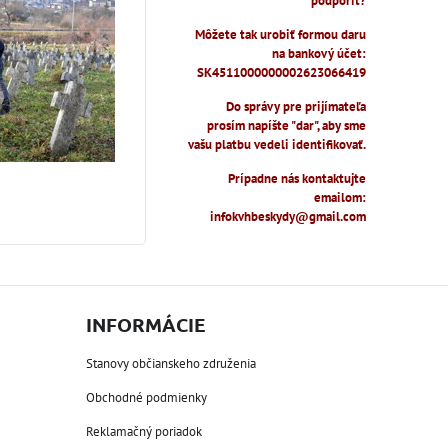
podporiť?
Môžete tak urobiť formou daru
na bankový účet:
SK4511000000002623066419
Do správy pre prijímateľa
prosím napíšte "dar", aby sme
vašu platbu vedeli identifikovať.
Prípadne nás kontaktujte
emailom:
infokvhbeskydy@gmail.com
INFORMÁCIE
Stanovy občianskeho združenia
Obchodné podmienky
Reklamačný poriadok