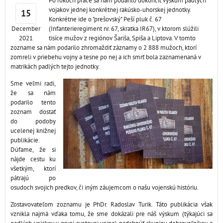
Po rokoch práce sa nám podarilo dokončiť výskum padlých
vojakov jednej konkrétnej rakúsko-uhorskej jednotky.
15
Konkrétne ide o "prešovský" Peší pluk č. 67
December
(Infanterieregiment nr. 67, skratka IR67), v ktorom slúžili
2021
tisíce mužov z regiónov Šariša, Spiša a Liptova. V tomto
zozname sa nám podarilo zhromaždiť záznamy o 2 888 mužoch, ktorí
zomreli v priebehu vojny a tesne po nej a ich smrť bola zaznamenaná v
matrikách padlých tejto jednotky.
Sme veľmi radi,
že sa nám
podarilo tento
zoznam dostať
do podoby
ucelenej knižnej
publikácie.
Dúfame, že si
nájde cestu ku
všetkým, ktorí
pátrajú po
osudoch svojich predkov, či iným záujemcom o našu vojenskú históriu.
Zostavovateľom zoznamu je PhDr. Radoslav Turik. Táto publikácia však
vznikla najmä vďaka tomu, že sme dokázali pre náš výskum (týkajúci sa