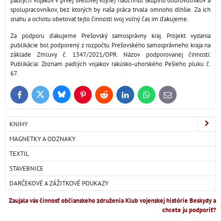
padlých vojakov v prvej svetovej vojne) nadchnúť skupinu dobrovoľníkov a
spolupracovníkov, bez ktorých by naša práca trvala omnoho dlhšie. Za ich
snahu a ochotu obetovať tejto činnosti svoj voľný čas im ďakujeme.
Za podporu ďakujeme Prešovský samosprávny kraj. Projekt vydania
publikácie bol podporený z rozpočtu Prešovského samosprávneho kraja na
základe Zmluvy č. 1347/2021/OPR. Názov podporovanej činnosti:
Publikácia: Zoznam padlých vojakov rakúsko-uhorského Pešieho pluku č.
67.
Bluesky
Twitter
Facebook
Pinterest
Reddit
LinkedIn
WhatsApp
E-
mail
KNIHY
MAGNETKY A ODZNAKY
TEXTIL
STAVEBNICE
DARČEKOVÉ A ZÁŽITKOVÉ POUKAZY
Zaujala vás činnosť občianskeho združenia Klub vojenskej histórie Beskydy a
chcete ju podporiť?