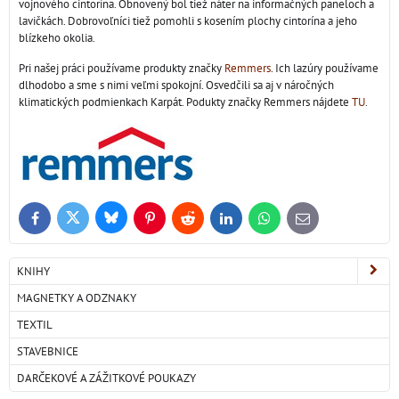
vojnového cintorína. Obnovený bol tiež náter na informačných paneloch a
lavičkách. Dobrovoľníci tiež pomohli s kosením plochy cintorína a jeho
blízkeho okolia.
Pri našej práci používame produkty značky
Remmers
. Ich lazúry používame
dlhodobo a sme s nimi veľmi spokojní. Osvedčili sa aj v náročných
klimatických podmienkach Karpát. Podukty značky Remmers nájdete
TU
.
Bluesky
Twitter
Facebook
Pinterest
Reddit
LinkedIn
WhatsApp
E-
mail
KNIHY
MAGNETKY A ODZNAKY
TEXTIL
STAVEBNICE
DARČEKOVÉ A ZÁŽITKOVÉ POUKAZY