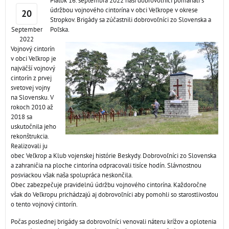
Piatok 16. septembra 2022 naši dobrovoľníci pomáhali s
údržbou vojnového cintorína v obci Veľkrope v okrese
20
Stropkov. Brigády sa zúčastnili dobrovoľníci zo Slovenska a
September
Poľska.
2022
Vojnový cintorín
v obci Veľkrop je
najväčší vojnový
cintorín z prvej
svetovej vojny
na Slovensku. V
rokoch 2010 až
2018 sa
uskutočnila jeho
rekonštrukcia.
Realizovali ju
obec Veľkrop a Klub vojenskej histórie Beskydy. Dobrovoľníci zo Slovenska
a zahraničia na ploche cintorína odpracovali tisíce hodín. Slávnostnou
posviackou však naša spolupráca neskončila.
Obec zabezpečuje pravidelnú údržbu vojnového cintorína. Každoročne
však do Veľkropu prichádzajú aj dobrovoľníci aby pomohli so starostlivosťou
o tento vojnový cintorín.
Počas poslednej brigády sa dobrovoľníci venovali náteru krížov a oplotenia