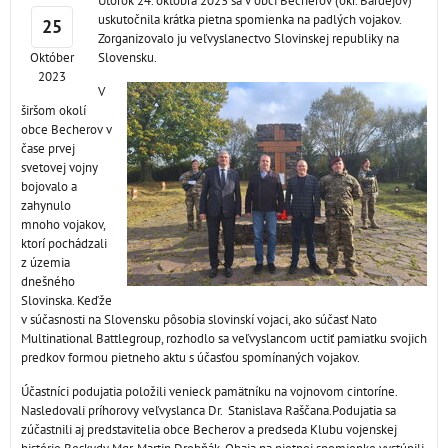
Utorok 24. októbra 2023 sa v obci Becherov (okr. Bardejov)
uskutočnila krátka pietna spomienka na padlých vojakov.
25
Zorganizovalo ju veľvyslanectvo Slovinskej republiky na
Október
Slovensku.
2023
V
širšom okolí
obce Becherov v
čase prvej
svetovej vojny
bojovalo a
zahynulo
mnoho vojakov,
ktorí pochádzali
z územia
dnešného
Slovinska. Keďže
v súčasnosti na Slovensku pôsobia slovinskí vojaci, ako súčasť Nato
Multinational Battlegroup, rozhodlo sa veľvyslancom uctiť pamiatku svojich
predkov formou pietneho aktu s účasťou spomínaných vojakov.
Účastníci podujatia položili venieck pamätníku na vojnovom cintoríne.
Nasledovali príhorovy veľvyslanca Dr. Stanislava Raščana.Podujatia sa
zúčastnili aj predstavitelia obce Becherov a predseda Klubu vojenskej