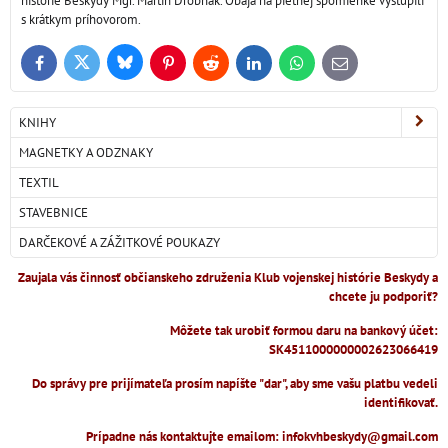
histórie Beskydy Mgr. Martin Drobňák. Obaja na pietnej spomienke vystúpili
s krátkym príhovorom.
Bluesky
Twitter
Facebook
Pinterest
Reddit
LinkedIn
WhatsApp
E-
mail
KNIHY
MAGNETKY A ODZNAKY
TEXTIL
STAVEBNICE
DARČEKOVÉ A ZÁŽITKOVÉ POUKAZY
Zaujala vás činnosť občianskeho združenia Klub vojenskej histórie Beskydy a
chcete ju podporiť?
Môžete tak urobiť formou daru na bankový účet:
SK4511000000002623066419
Do správy pre prijímateľa prosím napíšte "dar", aby sme vašu platbu vedeli
identifikovať.
Prípadne nás kontaktujte emailom: infokvhbeskydy@gmail.com