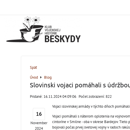
Späť
Úvod
Blog
Slovinski vojaci pomáhali s údržbo
Pridané: 16.11.2024 04:09:06
Počet zobrazení: 822
Vojaci slovinskej armády v týchto dňoch pomáhali s
16
Vojaci pomáhali s náterom oplotenia na vojnovom
cintoríne v Smilne - oba v okrese Bardejov. Tieto 
November
bojovali počas prvej svetovej vojny v radoch rakús
2024