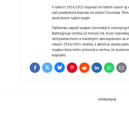
V rokoch 1914/1915 bojovali na našom území aj 
naši pradedovia bojovali na území Slovinska. Tém
dedičstvom našich krajín.
Myšlienka zapojiť vojakov slovinských ozbrojených 
Battlegroup vznikla už minulý rok. Klub vojenskej
veľvyslanectvom a miestnymi samosprávami sa sn
rokoch 1914/1915. Jednou z aktivít je stavba pam
vojakov bola veľmi prínosná a veríme, že budeme p
krajinami.
Bluesky
Twitter
Facebook
Pinterest
Reddit
LinkedIn
WhatsApp
E-
mail
kvhbeskydy