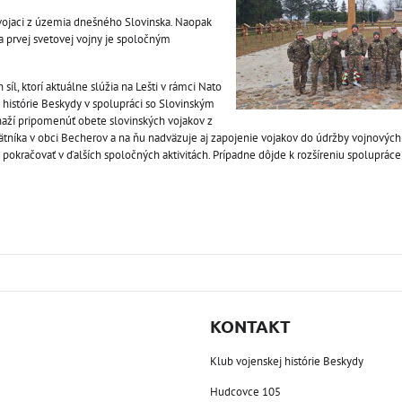
vojaci z územia dnešného Slovinska. Naopak
a prvej svetovej vojny je spoločným
síl, ktorí aktuálne slúžia na Lešti v rámci Nato
 histórie Beskydy v spolupráci so Slovinským
aží pripomenúť obete slovinských vojakov z
ätníka v obci Becherov a na ňu nadväzuje aj zapojenie vojakov do údržby vojnových
okračovať v ďalších spoločných aktivitách. Prípadne dôjde k rozšíreniu spolupráce 
KONTAKT
Klub vojenskej histórie Beskydy
Hudcovce 105