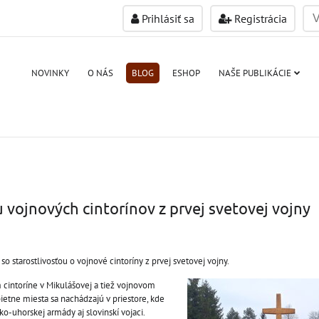
Prihlásiť sa
Registrácia
NOVINKY
O NÁS
BLOG
ESHOP
NAŠE PUBLIKÁCIE
u vojnových cintorínov z prvej svetovej vojny
o starostlivosťou o vojnové cintoríny z prvej svetovej vojny.
 cintoríne v Mikulášovej a tiež vojnovom
pietne miesta sa nachádzajú v priestore, kde
ko-uhorskej armády aj slovinskí vojaci.