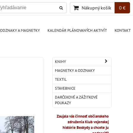
Nákupný košík
0 €
ODZNAKY A MAGNETKY
KALENDÁR PLÁNOVANÝCH AKTIVÍT
KONTAKT
KNIHY
MAGNETKY A ODZNAKY
TEXTIL
STAVEBNICE
DARČEKOVÉ A ZÁŽITKOVÉ
POUKAZY
Zaujala vás činnosť občianskeho
združenia Klub vojenskej
histórie Beskydy a chcete ju