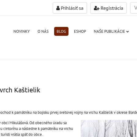
Prihlásiť sa
Registrácia
NOVINKY
O NÁS
BLOG
ESHOP
NAŠE PUBLIKÁCIE
vrch Kaštielik
pochod k pamätníku na bojisku prvej svetovej vojny na vrchu Kaštielik v okrese Bard
 v obci Mikulášová. Od obecného úradu sa
 cintorínu a následne k pamätníku na vrchu
turisti vrátia späť do obce.