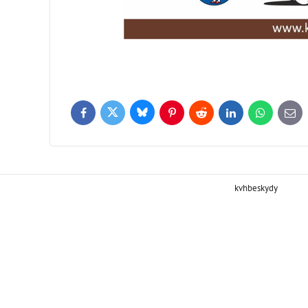
Bluesky
Twitter
Facebook
Pinterest
Reddit
LinkedIn
WhatsApp
E-
mail
kvhbeskydy