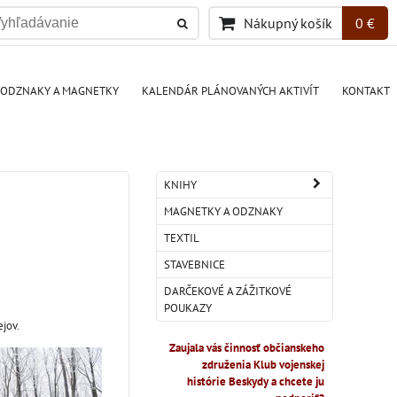
Nákupný košík
0 €
ODZNAKY A MAGNETKY
KALENDÁR PLÁNOVANÝCH AKTIVÍT
KONTAKT
KNIHY
MAGNETKY A ODZNAKY
TEXTIL
STAVEBNICE
DARČEKOVÉ A ZÁŽITKOVÉ
POUKAZY
ejov.
Zaujala vás činnosť občianskeho
združenia Klub vojenskej
histórie Beskydy a chcete ju