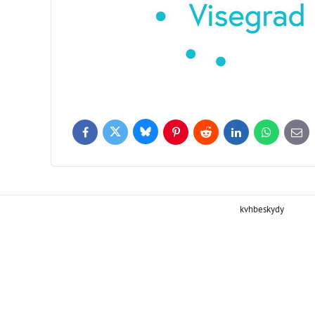
Bluesky
Twitter
Facebook
Pinterest
Reddit
LinkedIn
WhatsApp
E-
mail
kvhbeskydy