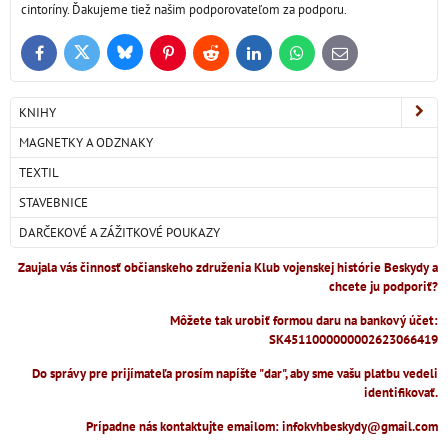
cintoríny. Ďakujeme tiež našim podporovateľom za podporu.
Bluesky
Twitter
Facebook
Pinterest
Reddit
LinkedIn
WhatsApp
E-
mail
KNIHY
MAGNETKY A ODZNAKY
TEXTIL
STAVEBNICE
DARČEKOVÉ A ZÁŽITKOVÉ POUKAZY
Zaujala vás činnosť občianskeho združenia Klub vojenskej histórie Beskydy a
chcete ju podporiť?
Môžete tak urobiť formou daru na bankový účet:
SK4511000000002623066419
Do správy pre prijímateľa prosím napíšte "dar", aby sme vašu platbu vedeli
identifikovať.
Prípadne nás kontaktujte emailom: infokvhbeskydy@gmail.com