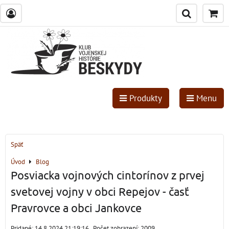
Produkty
Menu
Späť
Úvod
Blog
Posviacka vojnových cintorínov z prvej
svetovej vojny v obci Repejov - časť
Pravrovce a obci Jankovce
Pridané: 14.8.2024 21:19:16
Počet zobrazení: 2009