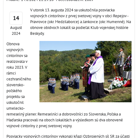
V utorok 13. augusta 2024 sa uskutočnila posviacka
vojnových cintorínov z prvej svetovej vojny v obci Repejov -
14
Pravrovce (okr. Medzilaborce) a Jankovce (okr. Humenné). Na
August
obnove obidvoch lokalít sa podieľal Klub vojenskej histórie
2024
Beskydy.
Obnova
vojnových
cintorínov sa
realizovala v
roku 2023. V
rámci
cezhraničného
slovensko-
poľského
projektu sa
uskutočnil
umelecko-
remeselný plener. Remeselníci a dobrovoľníci zo Slovenska, Poľska a
Maďarska pracovali na oboch lokalitách a výsledkom sú dva obnovené
vojnové cintoríny z prvej svetovej vojny.
Posviacky vojnových cintorínov vykonali kňazi Ozbrojených síl SR za účasti