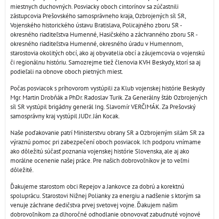
miestnych duchovných. Posviacky oboch cintorínov sa zúčastnili
zástupcovia Prešovského samosprávneho kraja, Ozbrojených síl SR,
Vojenského historického ústavu Bratislava, Policajného zboru SR -
okresného riaditeľstva Humenné, Hasičského a záchranného zboru SR -
okresného riaditeľstva Humenné, okresného úradu v Humennom,
starostovia okolitých obcí, ako aj obyvatelia obcí a záujemcovia o vojenskú
či regionálnu históriu. Samozrejme tiež členovia KVH Beskydy, ktorí sa aj
podieľali na obnove oboch pietných miest.
Počas posviacok s príhovorom vystúpili za Klub vojenskej histórie Beskydy
Mgr. Martin Drobňák a PhDr. Radoslav Turik. Za Generálny štáb Ozbrojených
síl SR vystúpil brigádny generál Ing. Slavomír VERČIMÁK. Za Prešovský
samosprávny kraj vystúpil JUDr. Ján Kocak.
Naše poďakovanie patrí Ministerstvu obrany SR a Ozbrojeným silám SR za
výraznú pomoc pri zabezpečení oboch posviacok. Ich podporu vnímame
ako dôležitú súčasť poznania vojenskej histórie Slovenska, ale aj ako
morálne ocenenie našej práce. Pre našich dobrovoľníkov je to veľmi
dôležité.
Ďakujeme starostom obci Repejov a Jankovce za dobrú a korektnú
spoluprácu. Starostovi Nižnej Polianky za energiu a nadšenie s ktorým sa
venuje záchrane dedičstva prvej svetovej vojne. Ďakujem našim
dobrovoľníkom za dlhoročné odhodlanie obnovovať zabudnuté vojnové