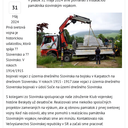
V piatok 31. mája 2024 sme pomáhali s inštaláciou
pamätníka slovinským vojakom.
31
Máj
2024
Prvá svetová
vojna je
historickou
udalosťou, ktorá
spája ??
Slovensko a ??
Slovinsko. V
rokoch
1914/1915
bojovali vojaci z územia dnešného Slovinska na bojisku v Karpatoch na
dnešnom Slovensku. V rokoch 1915 - 1917 zase vojaci z územia dnešného
Slovenska bojovali v údolí Soče na území dnešného Slovinska.
S kolegami zo Slovinska spolupracuje naše združenie Klub vojenskej
histórie Beskydy už desaťročie. Realizovali sme niekoľko spoločných
projektov zameraných na výskum, ale aj obnovu pamiatok z prvej svetovej
vojny. Keď nás oslovili, aby sme pomohli s realizáciou pamätníka
Slovinským vojakov, neváhali sme ani minútu. Kontaktovalo nás
Veľvyslanectvo Slovinskej republiky v SR a začali sme pracovať.