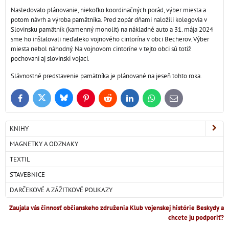
Nasledovalo plánovanie, niekoľko koordinačných porád, výber miesta a
potom návrh a výroba pamätníka. Pred zopár dňami naložili kolegovia v
Slovinsku pamätník (kamenný monolit) na nákladné auto a 31. mája 2024
sme ho inštalovali neďaleko vojnového cintorína v obci Becherov. Výber
miesta nebol náhodný. Na vojnovom cintoríne v tejto obci sú totiž
pochovaní aj slovinskí vojaci.
Slávnostné predstavenie pamätníka je plánované na jeseň tohto roka.
Bluesky
Twitter
Facebook
Pinterest
Reddit
LinkedIn
WhatsApp
E-
mail
KNIHY
MAGNETKY A ODZNAKY
TEXTIL
STAVEBNICE
DARČEKOVÉ A ZÁŽITKOVÉ POUKAZY
Zaujala vás činnosť občianskeho združenia Klub vojenskej histórie Beskydy a
chcete ju podporiť?