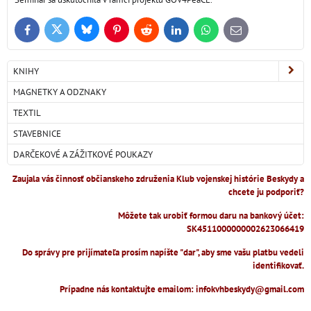
Bluesky
Twitter
Facebook
Pinterest
Reddit
LinkedIn
WhatsApp
E-
mail
KNIHY
MAGNETKY A ODZNAKY
TEXTIL
STAVEBNICE
DARČEKOVÉ A ZÁŽITKOVÉ POUKAZY
Zaujala vás činnosť občianskeho združenia Klub vojenskej histórie Beskydy a
chcete ju podporiť?
Môžete tak urobiť formou daru na bankový účet:
SK4511000000002623066419
Do správy pre prijímateľa prosím napíšte "dar", aby sme vašu platbu vedeli
identifikovať.
Prípadne nás kontaktujte emailom: infokvhbeskydy@gmail.com