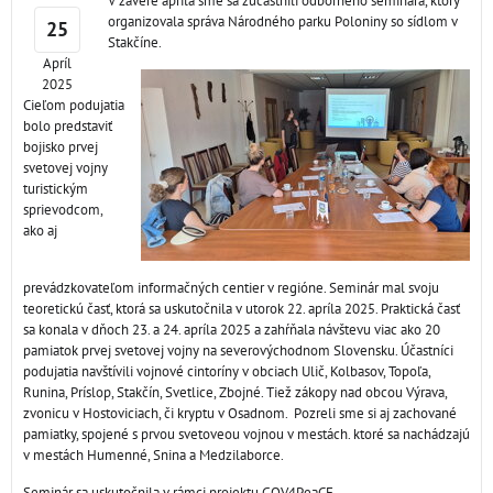
V závere apríla sme sa zúčastnili odborného seminára, ktorý
organizovala správa Národného parku Poloniny so sídlom v
25
Stakčíne.
Apríl
2025
Cieľom podujatia
bolo predstaviť
bojisko prvej
svetovej vojny
turistickým
sprievodcom,
ako aj
prevádzkovateľom informačných centier v regióne. Seminár mal svoju
teoretickú časť, ktorá sa uskutočnila v utorok 22. apríla 2025. Praktická časť
sa konala v dňoch 23. a 24. apríla 2025 a zahŕňala návštevu viac ako 20
pamiatok prvej svetovej vojny na severovýchodnom Slovensku. Účastníci
podujatia navštívili vojnové cintoríny v obciach Ulič, Kolbasov, Topoľa,
Runina, Príslop, Stakčín, Svetlice, Zbojné. Tiež zákopy nad obcou Výrava,
zvonicu v Hostoviciach, či kryptu v Osadnom. Pozreli sme si aj zachované
pamiatky, spojené s prvou svetoveou vojnou v mestách. ktoré sa nachádzajú
v mestách Humenné, Snina a Medzilaborce.
Seminár sa uskutočnila v rámci projektu GOV4PeaCE.