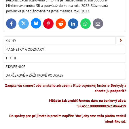
Rekonštrukcia vojnového cintorína je realizovaná vďaka podpore
Ministerstva vnútra SR a potrvá až do konca roka 2022. Slávnostná
posviacka je naplánovaná na jarné mesiace roku 2023.
Bluesky
Twitter
Facebook
Pinterest
Reddit
LinkedIn
WhatsApp
E-
mail
KNIHY
MAGNETKY A ODZNAKY
TEXTIL
STAVEBNICE
DARČEKOVÉ A ZÁŽITKOVÉ POUKAZY
Zaujala vás činnosť občianskeho združenia Klub vojenskej histórie Beskydy a
chcete ju podporiť?
Môžete tak urobiť formou daru na bankový účet:
SK4511000000002623066419
Do správy pre prijímateľa prosím napíšte "dar", aby sme vašu platbu vedeli
identifikovať.