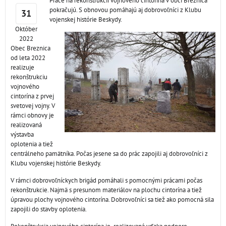
Práce na rekonštrukcii vojnového cintorína v obci Breznica
pokračujú. S obnovou pomáhajú aj dobrovoľníci z Klubu
31
vojenskej histórie Beskydy.
Október
2022
Obec Breznica
od leta 2022
realizuje
rekonštrukciu
vojnového
cintorína z prvej
svetovej vojny. V
rámci obnovy je
realizovaná
výstavba
oplotenia a tiež
centrálneho pamätníka. Počas jesene sa do prác zapojili aj dobrovoľníci z
Klubu vojenskej histórie Beskydy.
V rámci dobrovoľníckych brigád pomáhali s pomocnými prácami počas
rekonštrukcie. Najmä s presunom materiálov na plochu cintorína a tiež
úpravou plochy vojnového cintorína. Dobrovoľníci sa tiež ako pomocná sila
zapojili do stavby oplotenia.