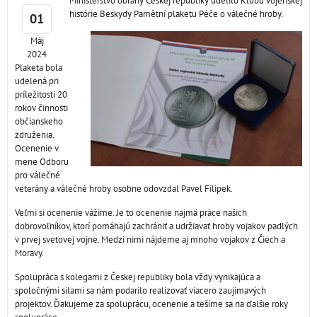
Ministerstvo obrany Českej republiky udelilo Klubu vojenskej
histórie Beskydy Pamětní plaketu Péče o válečné hroby.
01
Máj
2024
Plaketa bola
udelená pri
príležitosti 20
rokov činnosti
občianskeho
združenia.
Ocenenie v
mene Odboru
pro válečné
veterány a válečné hroby osobne odovzdal Pavel Filipek.
Veľmi si ocenenie vážime. Je to ocenenie najmä práce našich
dobrovoľníkov, ktorí pomáhajú zachrániť a udržiavať hroby vojakov padlých
v prvej svetovej vojne. Medzi nimi nájdeme aj mnoho vojakov z Čiech a
Moravy.
Spolupráca s kolegami z Českej republiky bola vždy vynikajúca a
spoločnými silami sa nám podarilo realizovať viacero zaujímavých
projektov. Ďakujeme za spoluprácu, ocenenie a tešíme sa na ďalšie roky