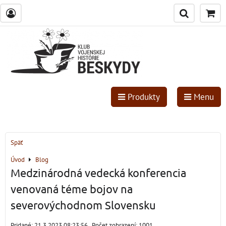
Produkty
Menu
Späť
Úvod
Blog
Medzinárodná vedecká konferencia
venovaná téme bojov na
severovýchodnom Slovensku
Pridané: 21.3.2023 08:23:56
Počet zobrazení: 1001