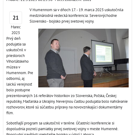
V Humennom sa v dňoch 17. - 19. marca 2023 uskutočnila
medzinárodná vedecká konferencia: Severovýchodne
21
Slovensko - bojisko prvej svetovej vojny.
Marec
2023
Prvý deň
podujatia sa
uskutočnil v
priestoroch
Vihorlátskeho
múzea v
Humennom. Pre
odbornú, aj
laickú verejnosť
bolo postupne
prezentovaných 16 referátov historikov zo Slovenska, Poľska, Českej
republiky, Maďarska a Ukrajiny. Neverjnou časťou podujatia bolo nahrávanie
rozhovorov, ktoré sú súčasťou prípravy na novovznikajúci dokumentárny
film.
Sobotňajší program sa uskutočnil v teréne. Účastníci konferencie si
dopoludnia pozreli pamiatky prvej svetovej vojny v meste Humenné.
Popoludní navštívili niekdajšie bojisko v údolí Laborca.