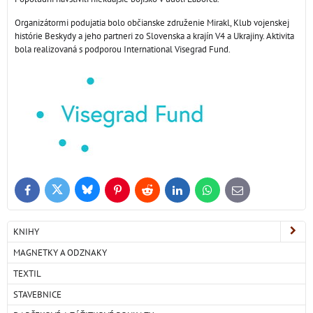
Organizátormi podujatia bolo občianske združenie Mirakl, Klub vojenskej
histórie Beskydy a jeho partneri zo Slovenska a krajín V4 a Ukrajiny. Aktivita
bola realizovaná s podporou International Visegrad Fund.
Bluesky
Twitter
Facebook
Pinterest
Reddit
LinkedIn
WhatsApp
E-
mail
KNIHY
MAGNETKY A ODZNAKY
TEXTIL
STAVEBNICE