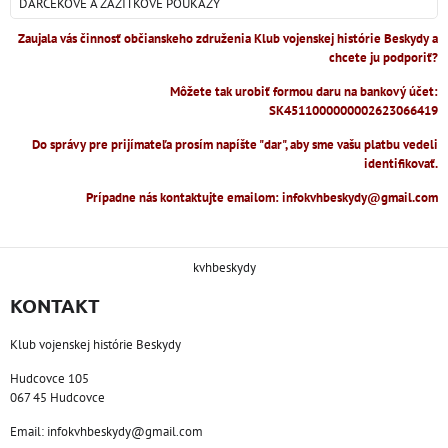
DARČEKOVÉ A ZÁŽITKOVÉ POUKAZY
Zaujala vás činnosť občianskeho združenia Klub vojenskej histórie Beskydy a
chcete ju podporiť?
Môžete tak urobiť formou daru na bankový účet:
SK4511000000002623066419
Do správy pre prijímateľa prosím napíšte "dar", aby sme vašu platbu vedeli
identifikovať.
Prípadne nás kontaktujte emailom: infokvhbeskydy@gmail.com
kvhbeskydy
KONTAKT
Klub vojenskej histórie Beskydy
Hudcovce 105
067 45 Hudcovce
Email: infokvhbeskydy@gmail.com