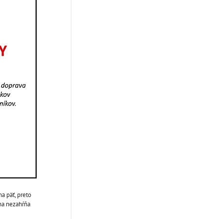
a päť, preto
ena nezahŕňa