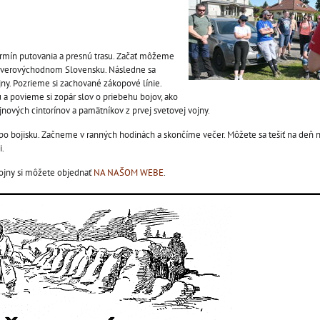
ermín putovania a presnú trasu. Začať môžeme
 severovýchodnom Slovensku. Následne sa
jny. Pozrieme si zachované zákopové línie.
 a povieme si zopár slov o priebehu bojov, ako
nových cintorínov a pamätníkov z prvej svetovej vojny.
o bojisku. Začneme v ranných hodinách a skončíme večer. Môžete sa tešiť na deň 
i.
ojny si môžete objednať
NA NAŠOM WEBE
.