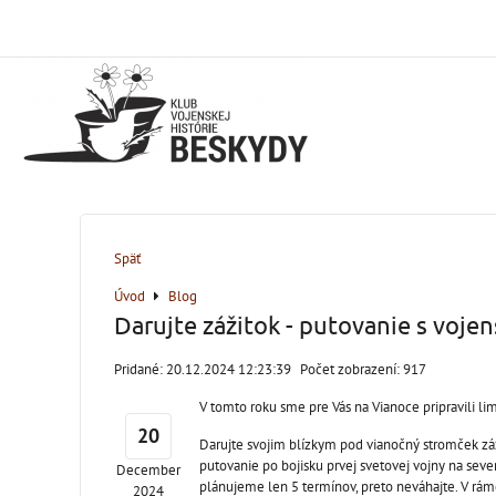
Späť
Úvod
Blog
Darujte zážitok - putovanie s voje
Pridané: 20.12.2024 12:23:39
Počet zobrazení: 917
V tomto roku sme pre Vás na Vianoce pripravili l
20
Darujte svojim blízkym pod vianočný stromček z
putovanie po bojisku prvej svetovej vojny na se
December
plánujeme len 5 termínov, preto neváhajte. V rá
2024