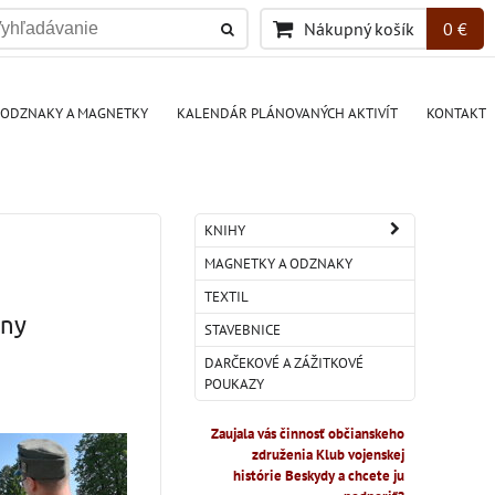
Nákupný košík
0 €
ODZNAKY A MAGNETKY
KALENDÁR PLÁNOVANÝCH AKTIVÍT
KONTAKT
KNIHY
MAGNETKY A ODZNAKY
TEXTIL
jny
STAVEBNICE
DARČEKOVÉ A ZÁŽITKOVÉ
POUKAZY
Zaujala vás činnosť občianskeho
združenia Klub vojenskej
histórie Beskydy a chcete ju