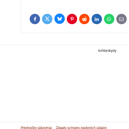
Bluesky
Twitter
Facebook
Pinterest
Reddit
LinkedIn
WhatsApp
E-
mail
kvhbeskydy
Predvoľby súkromia
Zásady ochrany osobných údajov