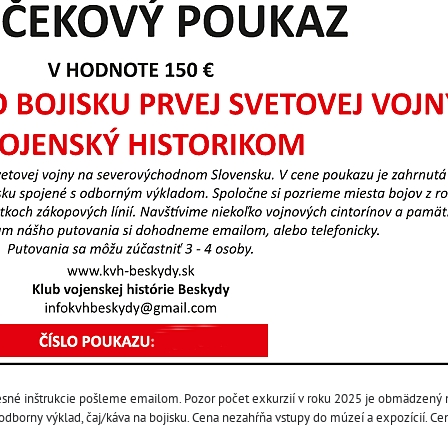
esné inštrukcie pošleme emailom. Pozor počet exkurzií v roku 2025 je obmädzený n
 odborny výklad, čaj/káva na bojisku. Cena nezahŕňa vstupy do múzeí a expozícií. C