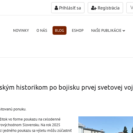
Prihlásiť sa
Registrácia
NOVINKY
O NÁS
BLOG
ESHOP
NAŠE PUBLIKÁCIE
nským historikom po bojisku prvej svetovej vo
imitovanú ponuku.
ážitok vo forme poukazu na celodenné
verovýchodnom Slovensku. Na rok 2025
mci jedného poukazu sa výletu môžu zúčastniť