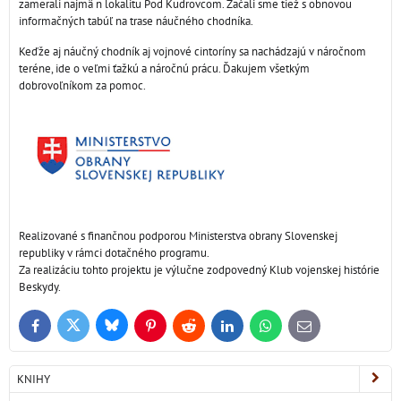
zamerali najmä n lokalitu Pod Kudrovcom. Začali sme tiež s obnovou
informačných tabúľ na trase náučného chodníka.
Keďže aj náučný chodník aj vojnové cintoríny sa nachádzajú v náročnom
teréne, ide o veľmi ťažkú a náročnú prácu. Ďakujem všetkým
dobrovoľníkom za pomoc.
Realizované s finančnou podporou Ministerstva obrany Slovenskej
republiky v rámci dotačného programu.
Za realizáciu tohto projektu je výlučne zodpovedný Klub vojenskej histórie
Beskydy.
Bluesky
Twitter
Facebook
Pinterest
Reddit
LinkedIn
WhatsApp
E-
mail
KNIHY