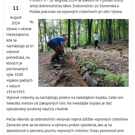
V dňoch 9. - 10. augusta 2024 sa uskutočnil v poradí druhý
letný dobrovoľnícky tábor. Dobrovoľníci zo Slovenska a
11
Poľska pracovali na vojnových cintorínoch pri obci Výrava.
August
Vo
2024
Výrave v okrese
Medzilaborce,
kde sa
nachádzajú až tri
vojnové
pohrebiská, na
ktorých je
pochovaných
vyše 3500
vojakov padlých
v rokoch
1914/1915.
Vojnové cintoríny sa nachádzajú priamo na niekdajšom bojisku, často len
niekoľko metrov od zákopových línií. Na niekdajšie bojisko je tiež
vybudovaný turistický náučný chodník.
Počas víkendu sa dobroboľníci venovali najmä údržbe vojnových cintorínov.
Zamerali sme sa na obnovu a výmenu prvkov oplotenia, ako aj na
starostlivosť o samotnú plochu vojnových cintrínov. Svoju pozornosť sme